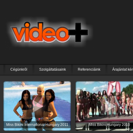
Cégünkről
Szolgáltatásaink
Referenciáink
Árajánlat ké
Miss Bikini International Hungary 2011
Miss Bikini Hungary 2010