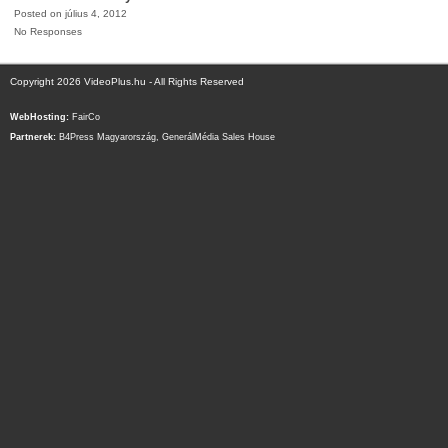
Posted on július 4, 2012
No Responses
Copyright 2026 VideoPlus.hu - All Rights Reserved
WebHosting:
FairCo
Partnerek:
B4Press Magyarország
,
GenerálMédia Sales House