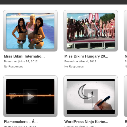
Miss Bikini Internatio...
Miss Bikini Hungary 20...
M
Posted on július 14, 2012
Posted on július 4, 2012
P
No Responses
No Responses
N
Flamemakers – Á...
WordPress Ninja Karác...
B
Posted on július 4, 2012
Posted on július 4, 2012
P