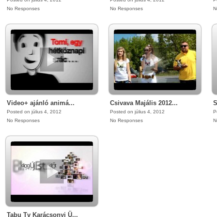
No Responses
No Responses
N
Video+ ajánló animá...
Csivava Majális 2012...
S
Posted on július 4, 2012
Posted on július 4, 2012
P
No Responses
No Responses
N
Tabu Tv Karácsonyi Ü...